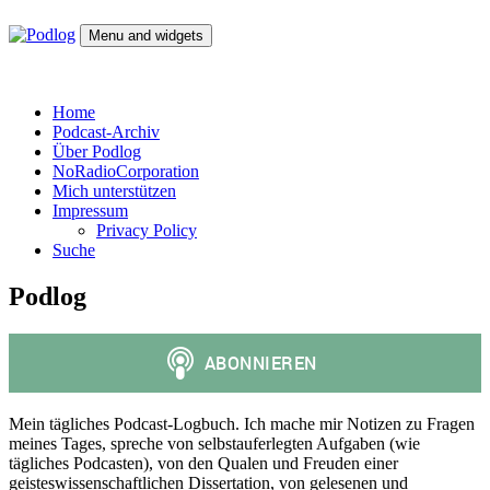
Skip
to
Menu and widgets
content
Denktagebuch – Selbstgespräch – Experimentalsystem –
Podlog
experimentelle Kulturwissenschaft
Home
Podcast-Archiv
Über Podlog
NoRadioCorporation
Mich unterstützen
Impressum
Privacy Policy
Suche
Podlog
Mein tägliches Podcast-Logbuch. Ich mache mir Notizen zu Fragen
meines Tages, spreche von selbstauferlegten Aufgaben (wie
tägliches Podcasten), von den Qualen und Freuden einer
geisteswissenschaftlichen Dissertation, von gelesenen und