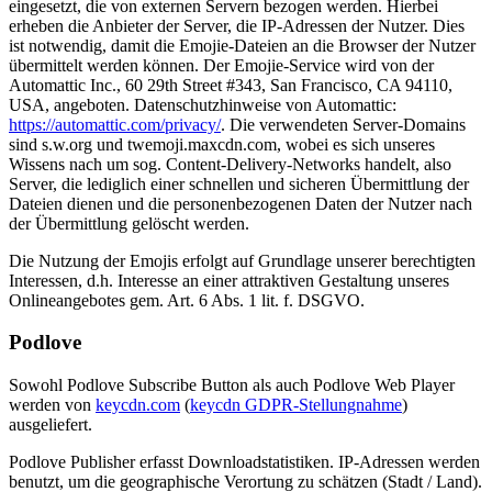
eingesetzt, die von externen Servern bezogen werden. Hierbei
erheben die Anbieter der Server, die IP-Adressen der Nutzer. Dies
ist notwendig, damit die Emojie-Dateien an die Browser der Nutzer
übermittelt werden können. Der Emojie-Service wird von der
Automattic Inc., 60 29th Street #343, San Francisco, CA 94110,
USA, angeboten. Datenschutzhinweise von Automattic:
https://automattic.com/privacy/
. Die verwendeten Server-Domains
sind s.w.org und twemoji.maxcdn.com, wobei es sich unseres
Wissens nach um sog. Content-Delivery-Networks handelt, also
Server, die lediglich einer schnellen und sicheren Übermittlung der
Dateien dienen und die personenbezogenen Daten der Nutzer nach
der Übermittlung gelöscht werden.
Die Nutzung der Emojis erfolgt auf Grundlage unserer berechtigten
Interessen, d.h. Interesse an einer attraktiven Gestaltung unseres
Onlineangebotes gem. Art. 6 Abs. 1 lit. f. DSGVO.
Podlove
Sowohl Podlove Subscribe Button als auch Podlove Web Player
werden von
keycdn.com
(
keycdn GDPR-Stellungnahme
)
ausgeliefert.
Podlove Publisher erfasst Downloadstatistiken. IP-Adressen werden
benutzt, um die geographische Verortung zu schätzen (Stadt / Land).