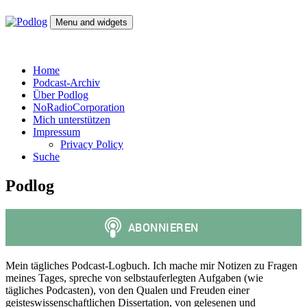
Skip
to
Menu and widgets
content
Podlog
Denktagebuch – Selbstgespräch – Experimentalsystem –
experimentelle Kulturwissenschaft
Home
Podcast-Archiv
Über Podlog
NoRadioCorporation
Mich unterstützen
Impressum
Privacy Policy
Suche
Podlog
Mein tägliches Podcast-Logbuch. Ich mache mir Notizen zu Fragen
meines Tages, spreche von selbstauferlegten Aufgaben (wie
tägliches Podcasten), von den Qualen und Freuden einer
geisteswissenschaftlichen Dissertation, von gelesenen und