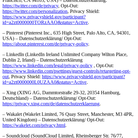
Francisco, CA 94103, USA) – Datenschutzerklärung:
https://twitter.com/de/privacy
, Opt-Out:
https://twitter.com/personalization
, Privacy Shield:
https://www.privacyshield.gov/participant?
id=a2zt0000000TORzAAO&status=Active
.
– Pinterest (Pinterest Inc., 635 High Street, Palo Alto, CA, 94301,
USA) – Datenschutzerklärung/ Opt-Out:
https://about.pinterest.com/de/privacy-policy
.
– LinkedIn (LinkedIn Ireland Unlimited Company Wilton Place,
Dublin 2, Irland) – Datenschutzerklärung
https://www.linkedin.com/legal/privacy-policy
, Opt-Out:
https://www.linkedin.com/psettings/guest-controls/retargeting-opt-
out
, Privacy Shield:
https://www.privacyshield.gov/participant?
id=a2zt0000000L0UZAA0&status=Active
.
– Xing (XING AG, Dammtorstraße 29-32, 20354 Hamburg,
Deutschland) – Datenschutzerklärung/ Opt-Out:
https://privacy.xing.com/de/datenschutzerklaerung
.
– Wakalet (Wakelet Limited, 76 Quay Street, Manchester, M3 4PR,
United Kingdom) – Datenschutzerklärung/ Opt-Out:
https://wakelet.com/privacy.html
.
– Soundcloud (SoundCloud Limited, Rheinsberger Str. 76/77,