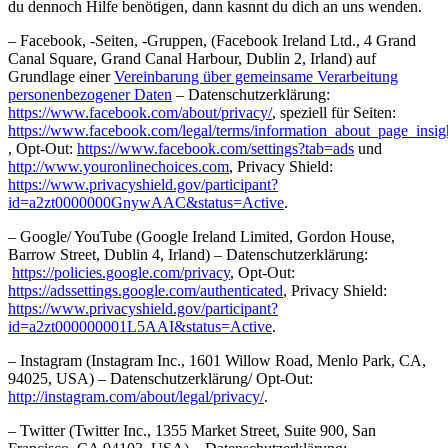
du dennoch Hilfe benötigen, dann kasnnt du dich an uns wenden.
– Facebook, -Seiten, -Gruppen, (Facebook Ireland Ltd., 4 Grand
Canal Square, Grand Canal Harbour, Dublin 2, Irland) auf
Grundlage einer
Vereinbarung über gemeinsame Verarbeitung
personenbezogener Daten
– Datenschutzerklärung:
https://www.facebook.com/about/privacy/
, speziell für Seiten:
https://www.facebook.com/legal/terms/information_about_page_insig
, Opt-Out:
https://www.facebook.com/settings?tab=ads
und
http://www.youronlinechoices.com
, Privacy Shield:
https://www.privacyshield.gov/participant?
id=a2zt0000000GnywAAC&status=Active
.
– Google/ YouTube (Google Ireland Limited, Gordon House,
Barrow Street, Dublin 4, Irland) – Datenschutzerklärung:
https://policies.google.com/privacy
, Opt-Out:
https://adssettings.google.com/authenticated
, Privacy Shield:
https://www.privacyshield.gov/participant?
id=a2zt000000001L5AAI&status=Active
.
– Instagram (Instagram Inc., 1601 Willow Road, Menlo Park, CA,
94025, USA) – Datenschutzerklärung/ Opt-Out:
http://instagram.com/about/legal/privacy/
.
– Twitter (Twitter Inc., 1355 Market Street, Suite 900, San