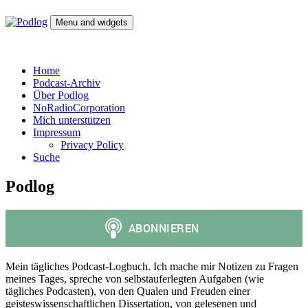
Skip
to
Menu and widgets
content
Podlog
Denktagebuch – Selbstgespräch – Experimentalsystem –
experimentelle Kulturwissenschaft
Home
Podcast-Archiv
Über Podlog
NoRadioCorporation
Mich unterstützen
Impressum
Privacy Policy
Suche
Podlog
Mein tägliches Podcast-Logbuch. Ich mache mir Notizen zu Fragen
meines Tages, spreche von selbstauferlegten Aufgaben (wie
tägliches Podcasten), von den Qualen und Freuden einer
geisteswissenschaftlichen Dissertation, von gelesenen und