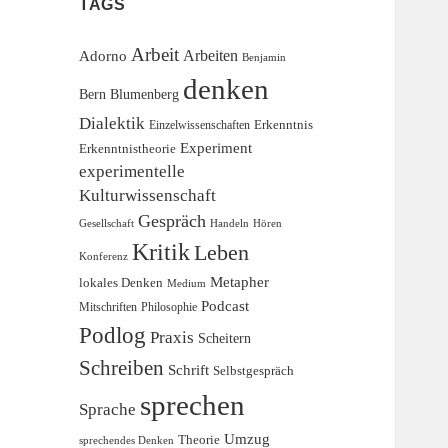
TAGS
Arbeit
Adorno
Arbeiten
Benjamin
denken
Blumenberg
Bern
Dialektik
Erkenntnis
Einzelwissenschaften
Experiment
Erkenntnistheorie
experimentelle
Kulturwissenschaft
Gespräch
Gesellschaft
Handeln
Hören
Kritik
Leben
Konferenz
Metapher
lokales Denken
Medium
Podcast
Mitschriften
Philosophie
Podlog
Praxis
Scheitern
Schreiben
Schrift
Selbstgespräch
sprechen
Sprache
Umzug
Theorie
sprechendes Denken