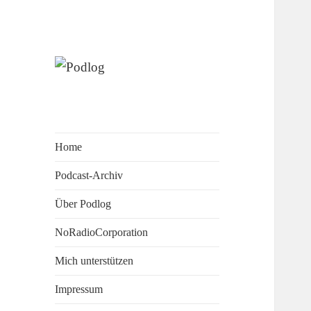
Denktagebuch – Selbstgespräch
Podlog
– Experimentalsystem –
experimentelle
Kulturwissenschaft
Home
Podcast-Archiv
Über Podlog
NoRadioCorporation
Mich unterstützen
Impressum