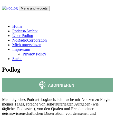
Skip
to
Menu and widgets
content
Podlog
Denktagebuch – Selbstgespräch – Experimentalsystem –
experimentelle Kulturwissenschaft
Home
Podcast-Archiv
Über Podlog
NoRadioCorporation
Mich unterstützen
Impressum
Privacy Policy
Suche
Podlog
Mein tägliches Podcast-Logbuch. Ich mache mir Notizen zu Fragen
meines Tages, spreche von selbstauferlegten Aufgaben (wie
tägliches Podcasten), von den Qualen und Freuden einer
geisteswissenschaftlichen Dissertation, von gelesenen und