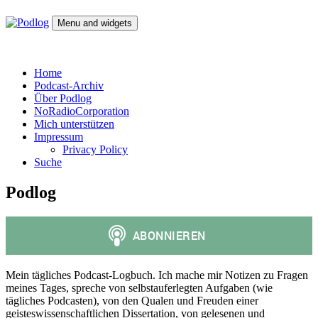
Skip
to
Menu and widgets
content
Podlog
Denktagebuch – Selbstgespräch – Experimentalsystem –
experimentelle Kulturwissenschaft
Home
Podcast-Archiv
Über Podlog
NoRadioCorporation
Mich unterstützen
Impressum
Privacy Policy
Suche
Podlog
Mein tägliches Podcast-Logbuch. Ich mache mir Notizen zu Fragen
meines Tages, spreche von selbstauferlegten Aufgaben (wie
tägliches Podcasten), von den Qualen und Freuden einer
geisteswissenschaftlichen Dissertation, von gelesenen und