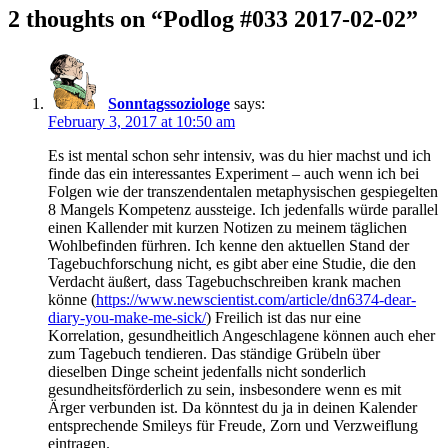
2 thoughts on “Podlog #033 2017-02-02”
Sonntagssoziologe
says:
February 3, 2017 at 10:50 am
Es ist mental schon sehr intensiv, was du hier machst und ich
finde das ein interessantes Experiment – auch wenn ich bei
Folgen wie der transzendentalen metaphysischen gespiegelten
8 Mangels Kompetenz aussteige. Ich jedenfalls würde parallel
einen Kallender mit kurzen Notizen zu meinem täglichen
Wohlbefinden fürhren. Ich kenne den aktuellen Stand der
Tagebuchforschung nicht, es gibt aber eine Studie, die den
Verdacht äußert, dass Tagebuchschreiben krank machen
könne (
https://www.newscientist.com/article/dn6374-dear-
diary-you-make-me-sick/
) Freilich ist das nur eine
Korrelation, gesundheitlich Angeschlagene können auch eher
zum Tagebuch tendieren. Das ständige Grübeln über
dieselben Dinge scheint jedenfalls nicht sonderlich
gesundheitsförderlich zu sein, insbesondere wenn es mit
Ärger verbunden ist. Da könntest du ja in deinen Kalender
entsprechende Smileys für Freude, Zorn und Verzweiflung
eintragen.