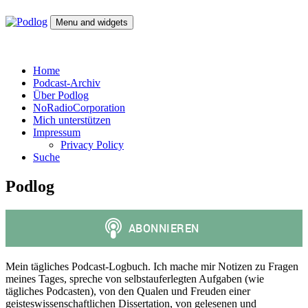
Skip
to
Menu and widgets
content
Podlog
Denktagebuch – Selbstgespräch – Experimentalsystem –
experimentelle Kulturwissenschaft
Home
Podcast-Archiv
Über Podlog
NoRadioCorporation
Mich unterstützen
Impressum
Privacy Policy
Suche
Podlog
Mein tägliches Podcast-Logbuch. Ich mache mir Notizen zu Fragen
meines Tages, spreche von selbstauferlegten Aufgaben (wie
tägliches Podcasten), von den Qualen und Freuden einer
geisteswissenschaftlichen Dissertation, von gelesenen und