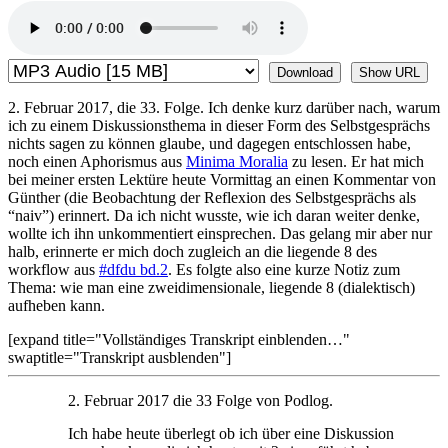
Download
Show URL
2. Februar 2017, die 33. Folge. Ich denke kurz darüber nach, warum
ich zu einem Diskussionsthema in dieser Form des Selbstgesprächs
nichts sagen zu können glaube, und dagegen entschlossen habe,
noch einen Aphorismus aus
Minima Moralia
zu lesen. Er hat mich
bei meiner ersten Lektüre heute Vormittag an einen Kommentar von
Günther (die Beobachtung der Reflexion des Selbstgesprächs als
“naiv”) erinnert. Da ich nicht wusste, wie ich daran weiter denke,
wollte ich ihn unkommentiert einsprechen. Das gelang mir aber nur
halb, erinnerte er mich doch zugleich an die liegende 8 des
workflow aus
#dfdu bd.2
. Es folgte also eine kurze Notiz zum
Thema: wie man eine zweidimensionale, liegende 8 (dialektisch)
aufheben kann.
[expand title="Vollständiges Transkript einblenden…"
swaptitle="Transkript ausblenden"]
2. Februar 2017 die 33 Folge von Podlog.
Ich habe heute überlegt ob ich über eine Diskussion