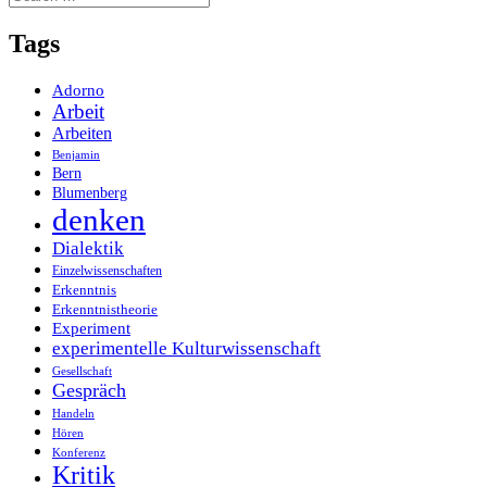
for:
Tags
Adorno
Arbeit
Arbeiten
Benjamin
Bern
Blumenberg
denken
Dialektik
Einzelwissenschaften
Erkenntnis
Erkenntnistheorie
Experiment
experimentelle Kulturwissenschaft
Gesellschaft
Gespräch
Handeln
Hören
Konferenz
Kritik