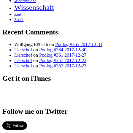
Widersprüche
Wissenschaft
Zeit
Žižek
Recent Comments
Wolfgang Eßbach
on
Podlog #365 2017-12-31
Lierschof
on
Podlog #364 2017-12-30
Lierschof
on
Podlog #361 2017-12-27
Lierschof
on
Podlog #357 2017-12-23
Lierschof
on
Podlog #357 2017-12-23
Get it on iTunes
Follow me on Twitter