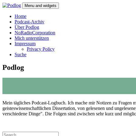
Skip
Menu and widgets
to
content
Podlog
Denktagebuch – Selbstgespräch – Experimentalsystem – experimentel
Home
Podcast-Archiv
Über Podlog
NoRadioCorporation
Mich unterstützen
Impressum
Privacy Policy
Suche
Podlog
Mein tägliches Podcast-Logbuch. Ich mache mir Notizen zu Fragen me
geisteswissenschaftlichen Dissertation, von gelesenen und ungelese
verschiedene Dinge". Die Folgen sind zwischen sehr kurz und möglich
Search