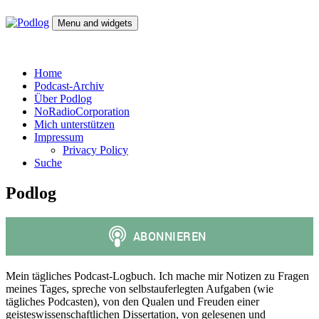
Skip
to
Menu and widgets
content
Podlog
Denktagebuch – Selbstgespräch – Experimentalsystem –
experimentelle Kulturwissenschaft
Home
Podcast-Archiv
Über Podlog
NoRadioCorporation
Mich unterstützen
Impressum
Privacy Policy
Suche
Podlog
Mein tägliches Podcast-Logbuch. Ich mache mir Notizen zu Fragen
meines Tages, spreche von selbstauferlegten Aufgaben (wie
tägliches Podcasten), von den Qualen und Freuden einer
geisteswissenschaftlichen Dissertation, von gelesenen und