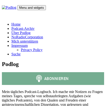
Skip
to
Menu and widgets
content
Podlog
Denktagebuch – Selbstgespräch – Experimentalsystem –
experimentelle Kulturwissenschaft
Home
Podcast-Archiv
Über Podlog
NoRadioCorporation
Mich unterstützen
Impressum
Privacy Policy
Suche
Podlog
Mein tägliches Podcast-Logbuch. Ich mache mir Notizen zu Fragen
meines Tages, spreche von selbstauferlegten Aufgaben (wie
tägliches Podcasten), von den Qualen und Freuden einer
geisteswissenschaftlichen Dissertation, von gelesenen und