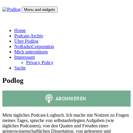
Skip
to
Menu and widgets
content
Podlog
Denktagebuch – Selbstgespräch – Experimentalsystem –
experimentelle Kulturwissenschaft
Home
Podcast-Archiv
Über Podlog
NoRadioCorporation
Mich unterstützen
Impressum
Privacy Policy
Suche
Podlog
Mein tägliches Podcast-Logbuch. Ich mache mir Notizen zu Fragen
meines Tages, spreche von selbstauferlegten Aufgaben (wie
tägliches Podcasten), von den Qualen und Freuden einer
geisteswissenschaftlichen Dissertation, von gelesenen und