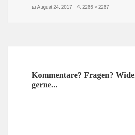
Posted
Full
August 24, 2017
2266 × 2267
on
size
Kommentare? Fragen? Wider
gerne...