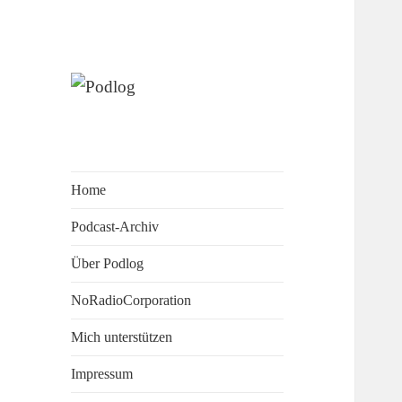
Denktagebuch – Selbstgespräch
Podlog
– Experimentalsystem –
experimentelle
Kulturwissenschaft
Home
Podcast-Archiv
Über Podlog
NoRadioCorporation
Mich unterstützen
Impressum