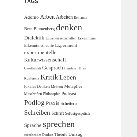
TAGS
Arbeit
Adorno
Arbeiten
Benjamin
denken
Blumenberg
Bern
Dialektik
Erkenntnis
Einzelwissenschaften
Experiment
Erkenntnistheorie
experimentelle
Kulturwissenschaft
Gespräch
Gesellschaft
Handeln
Hören
Kritik
Leben
Konferenz
Metapher
lokales Denken
Medium
Podcast
Mitschriften
Philosophie
Podlog
Praxis
Scheitern
Schreiben
Schrift
Selbstgespräch
sprechen
Sprache
Umzug
Theorie
sprechendes Denken