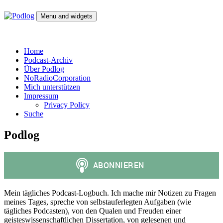
Skip
to
Menu and widgets
content
Podlog
Denktagebuch – Selbstgespräch – Experimentalsystem –
experimentelle Kulturwissenschaft
Home
Podcast-Archiv
Über Podlog
NoRadioCorporation
Mich unterstützen
Impressum
Privacy Policy
Suche
Podlog
Mein tägliches Podcast-Logbuch. Ich mache mir Notizen zu Fragen
meines Tages, spreche von selbstauferlegten Aufgaben (wie
tägliches Podcasten), von den Qualen und Freuden einer
geisteswissenschaftlichen Dissertation, von gelesenen und