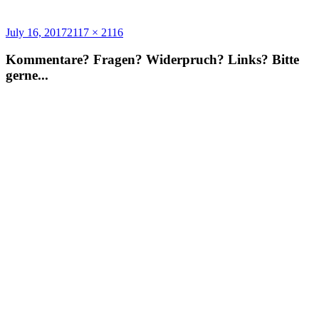
Posted
Full
July 16, 2017
2117 × 2116
on
size
Kommentare? Fragen? Widerpruch? Links? Bitte
gerne...