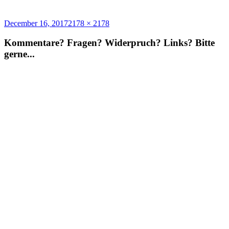
Posted
Full
December 16, 2017
2178 × 2178
on
size
Kommentare? Fragen? Widerpruch? Links? Bitte
gerne...