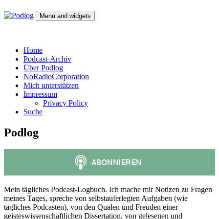
Skip
to
Menu and widgets
content
Podlog
Denktagebuch – Selbstgespräch – Experimentalsystem –
experimentelle Kulturwissenschaft
Home
Podcast-Archiv
Über Podlog
NoRadioCorporation
Mich unterstützen
Impressum
Privacy Policy
Suche
Podlog
Mein tägliches Podcast-Logbuch. Ich mache mir Notizen zu Fragen
meines Tages, spreche von selbstauferlegten Aufgaben (wie
tägliches Podcasten), von den Qualen und Freuden einer
geisteswissenschaftlichen Dissertation, von gelesenen und